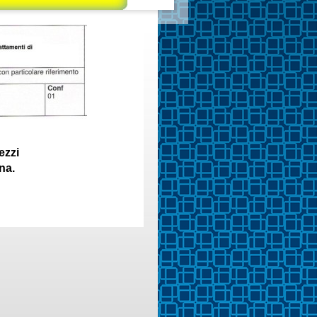
ezzi
na.