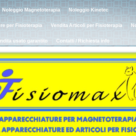
Noleggio Magnetoterapia
Noleggio Kinetec
e per Fisioterapia
Vendita Articoli per Fisioterapia
No
ndita usato garantito
Contatti / Richiesta info