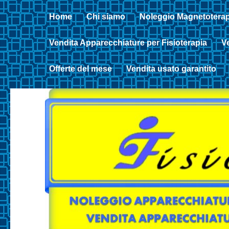
Home
Chi siamo
Noleggio Magnetoterap
Vendita Apparecchiature per Fisioterapia
Ve
Offerte del mese
Vendita usato garantito